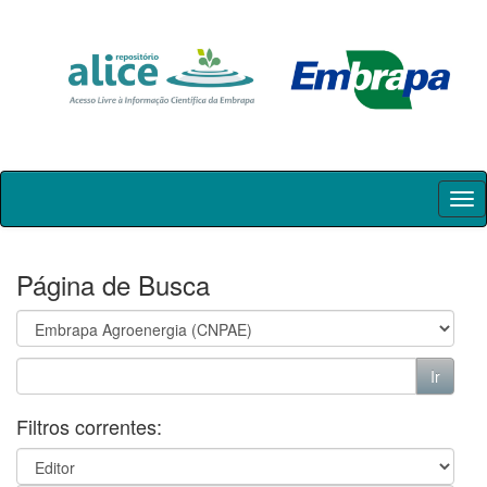
Skip
navigation
Página de Busca
Filtros correntes: