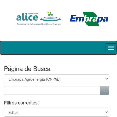
Skip
navigation
Página de Busca
Filtros correntes: