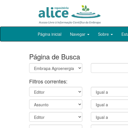
Skip
Página inicial
Navegar
Sobre
Est
navigation
Página de Busca
Filtros correntes: