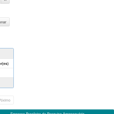
r(es)
Póximo
Empresa Brasileira de Pesquisa Agropecuária -