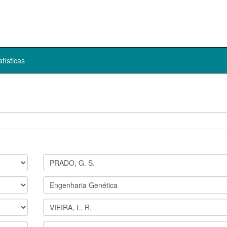
atísticas