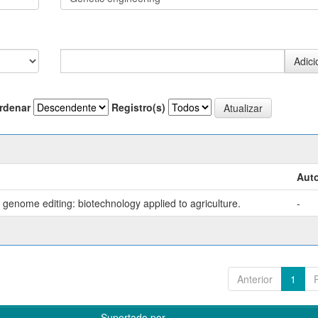
rdenar
Registro(s)
Auto
genome editing: biotechnology applied to agriculture.
-
Anterior
1
Suportado por