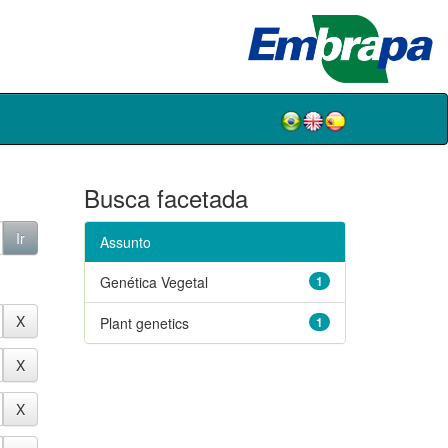
Busca facetada
Assunto
Genética Vegetal
1
Plant genetics
1