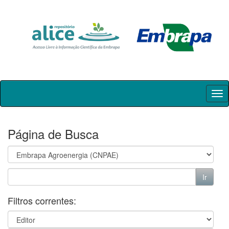
Skip
navigation
Página de Busca
Filtros correntes: