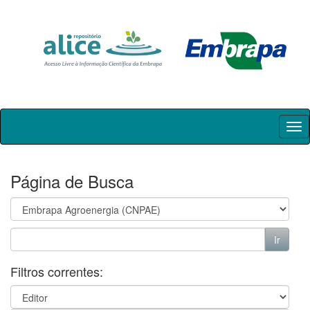
Skip
navigation
Página de Busca
Filtros correntes: