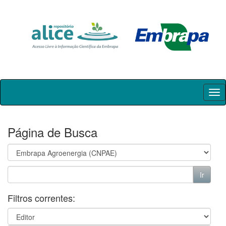
Skip
navigation
Página de Busca
Filtros correntes: