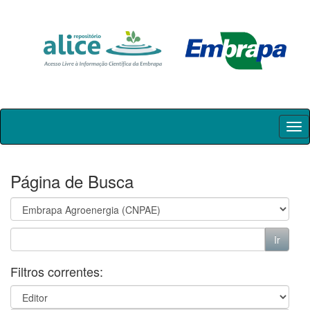
Skip
navigation
Página de Busca
Filtros correntes: