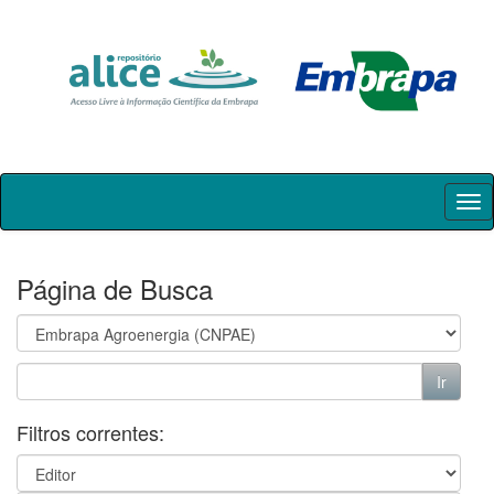
Skip
navigation
Página de Busca
Filtros correntes: