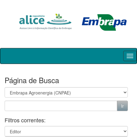
Skip
navigation
Página de Busca
Filtros correntes: