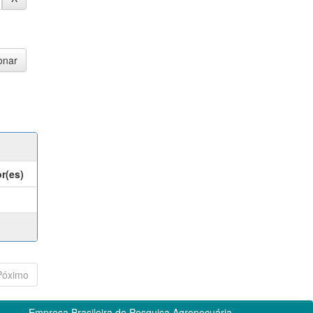
r(es)
Póximo
Empresa Brasileira de Pesquisa Agropecuária -