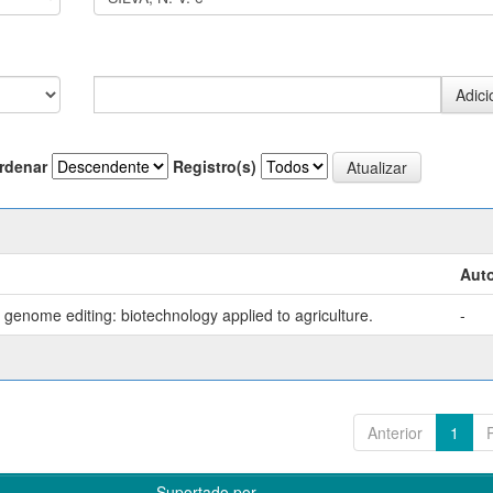
rdenar
Registro(s)
Auto
genome editing: biotechnology applied to agriculture.
-
Anterior
1
Suportado por