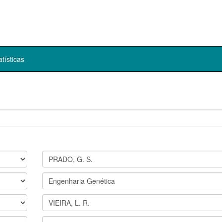
atísticas