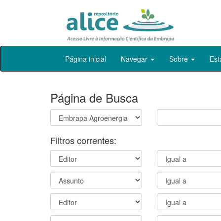
Skip
Página inicial
Navegar
Sobre
Est
navigation
Página de Busca
Filtros correntes: