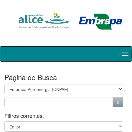
Skip
navigation
Página de Busca
Filtros correntes: