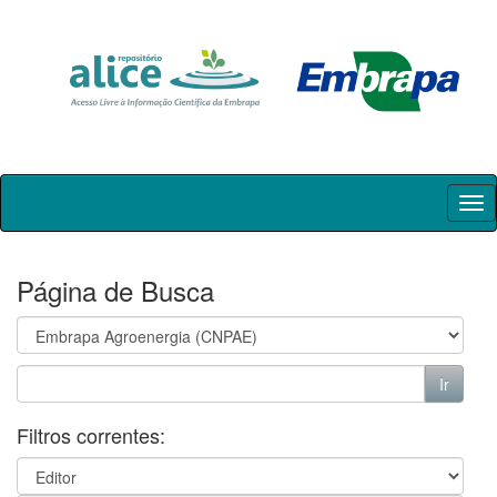
Skip
navigation
Página de Busca
Filtros correntes: