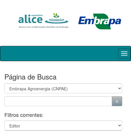
Skip
navigation
Página de Busca
Filtros correntes: