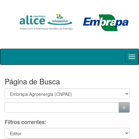
Skip
navigation
Página de Busca
Filtros correntes: