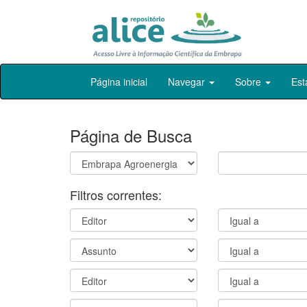
Skip
Página inicial
Navegar
Sobre
Est
navigation
Página de Busca
Filtros correntes: