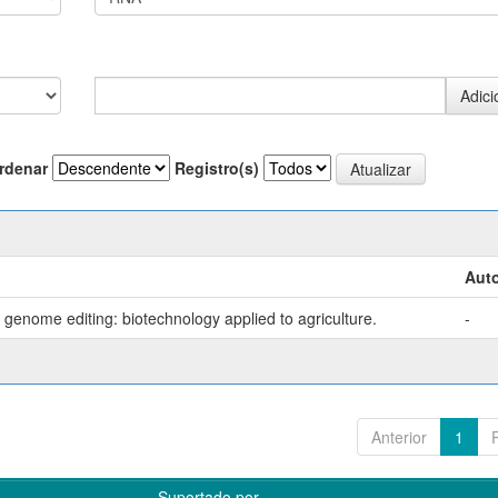
rdenar
Registro(s)
Auto
genome editing: biotechnology applied to agriculture.
-
Anterior
1
Suportado por