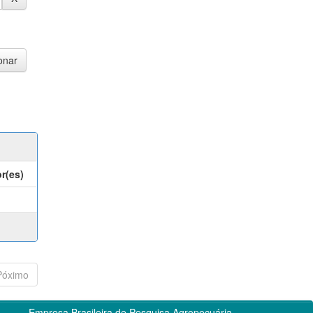
r(es)
Póximo
Empresa Brasileira de Pesquisa Agropecuária -