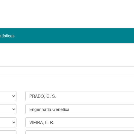
atísticas