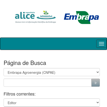
Skip
navigation
Página de Busca
Filtros correntes: