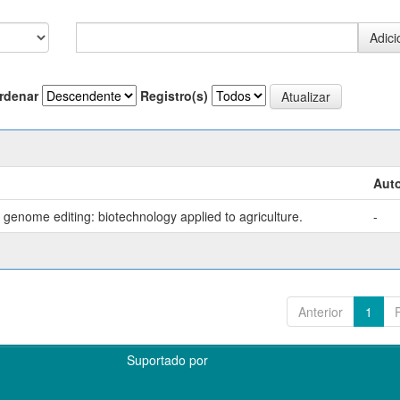
rdenar
Registro(s)
Auto
genome editing: biotechnology applied to agriculture.
-
Anterior
1
Suportado por