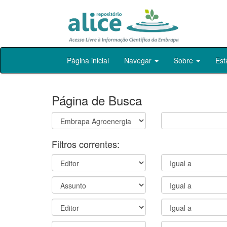
Skip
Página inicial
Navegar
Sobre
Est
navigation
Página de Busca
Filtros correntes: