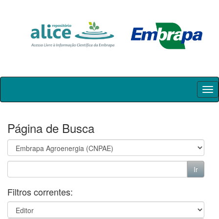
Skip
navigation
Página de Busca
Filtros correntes: