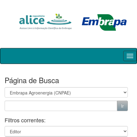
Skip
navigation
Página de Busca
Filtros correntes: