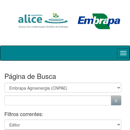
Skip
navigation
Página de Busca
Filtros correntes: