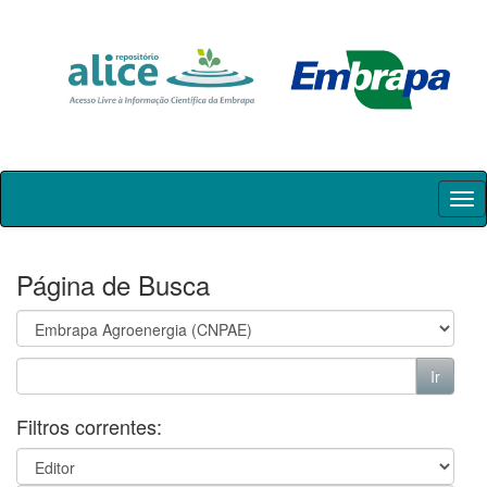
Skip
navigation
Página de Busca
Filtros correntes: