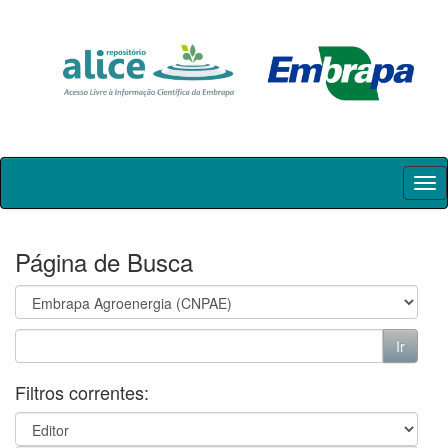
Skip
navigation
Página de Busca
Filtros correntes: