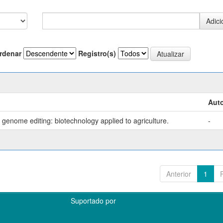
rdenar
Registro(s)
Auto
genome editing: biotechnology applied to agriculture.
-
Anterior
1
Suportado por