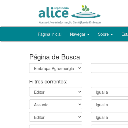
Skip
Página inicial
Navegar
Sobre
Est
navigation
Página de Busca
Filtros correntes: