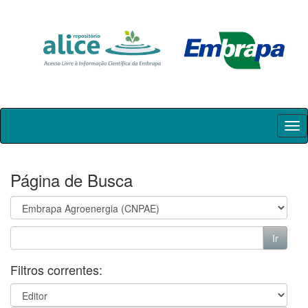
Skip
navigation
Página de Busca
Filtros correntes: