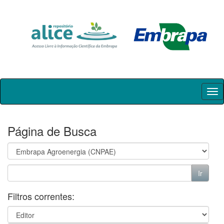
Skip
navigation
Página de Busca
Filtros correntes: