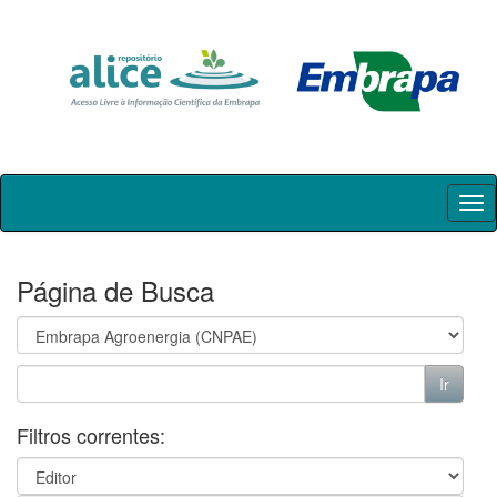
Skip
navigation
Página de Busca
Filtros correntes: