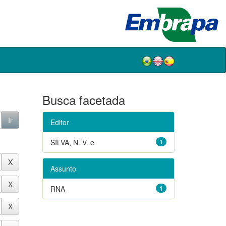
Busca facetada
Editor
SILVA, N. V. e
1
Assunto
RNA
1