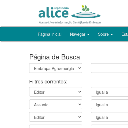
Skip
Página inicial
Navegar
Sobre
Est
navigation
Página de Busca
Filtros correntes: