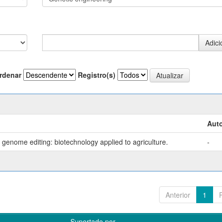
rdenar
Registro(s)
Auto
genome editing: biotechnology applied to agriculture.
-
Anterior
1
Suportado por