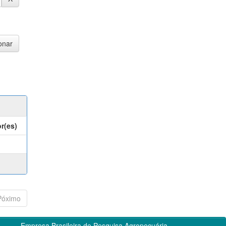
r(es)
Póximo
Empresa Brasileira de Pesquisa Agropecuária -