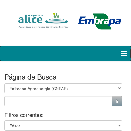
Skip
navigation
Página de Busca
Filtros correntes: