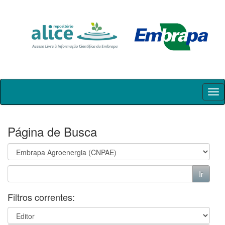
Skip
navigation
Página de Busca
Filtros correntes: