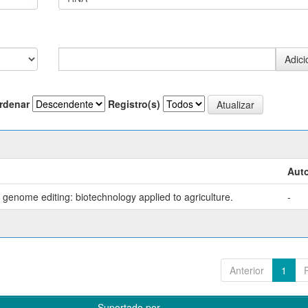
rdenar
Registro(s)
Auto
genome editing: biotechnology applied to agriculture.
-
Anterior
1
Suportado por