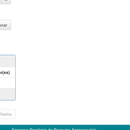
r(es)
Póximo
Empresa Brasileira de Pesquisa Agropecuária -