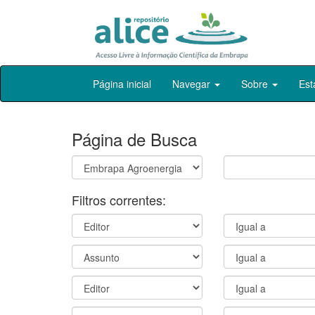
Skip
Página inicial
Navegar
Sobre
Est
navigation
Página de Busca
Filtros correntes: