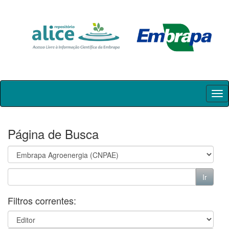
Skip
navigation
Página de Busca
Filtros correntes: