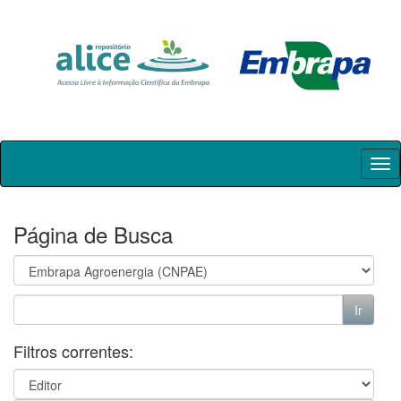
Skip
navigation
Página de Busca
Filtros correntes: