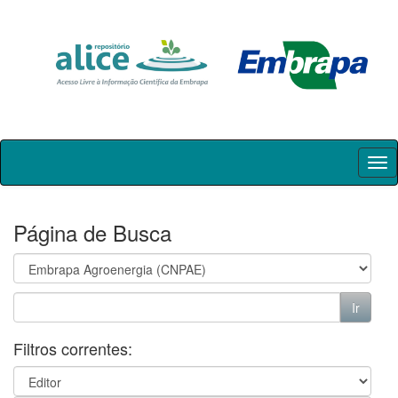
Skip
navigation
Página de Busca
Filtros correntes: