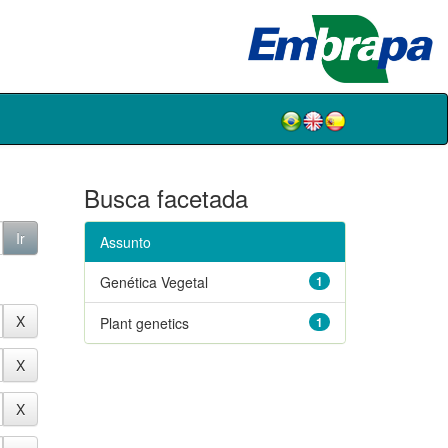
Busca facetada
Assunto
Genética Vegetal
1
Plant genetics
1