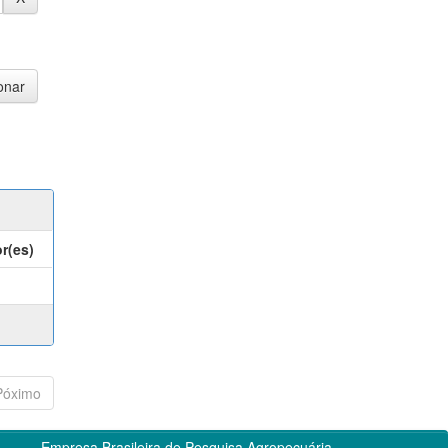
r(es)
Póximo
Empresa Brasileira de Pesquisa Agropecuária -