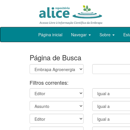
Skip
Página inicial
Navegar
Sobre
Est
navigation
Página de Busca
Filtros correntes: