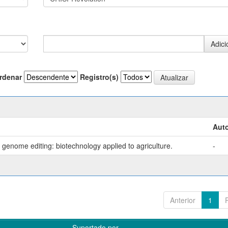
rdenar
Registro(s)
Auto
genome editing: biotechnology applied to agriculture.
-
Anterior
1
Suportado por