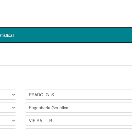
atísticas