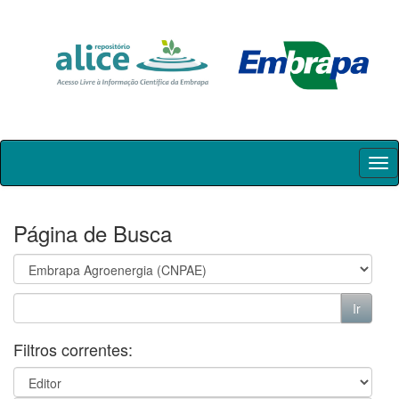
Skip
navigation
Página de Busca
Filtros correntes: