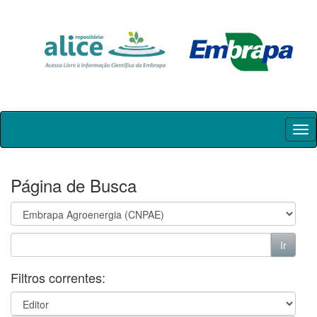
Skip
navigation
Página de Busca
Filtros correntes: