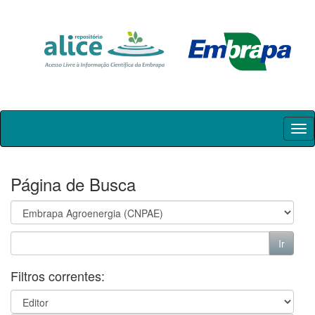
Skip
navigation
Página de Busca
Filtros correntes: