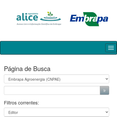
Skip
navigation
Página de Busca
Filtros correntes: