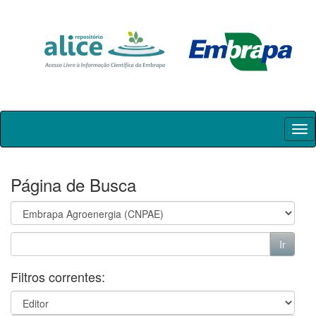
Skip
navigation
Página de Busca
Filtros correntes: