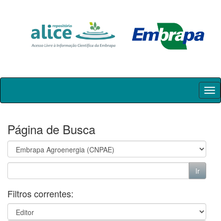
Skip
navigation
Página de Busca
Filtros correntes: