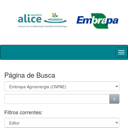
Skip
navigation
Página de Busca
Filtros correntes: