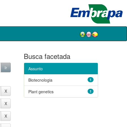
Busca facetada
Assunto
Biotecnologia
1
Plant genetics
1