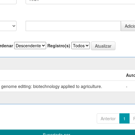
rdenar
Registro(s)
Auto
genome editing: biotechnology applied to agriculture.
-
Anterior
1
Suportado por