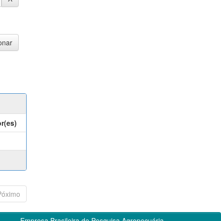
r(es)
Póximo
Empresa Brasileira de Pesquisa Agropecuária -