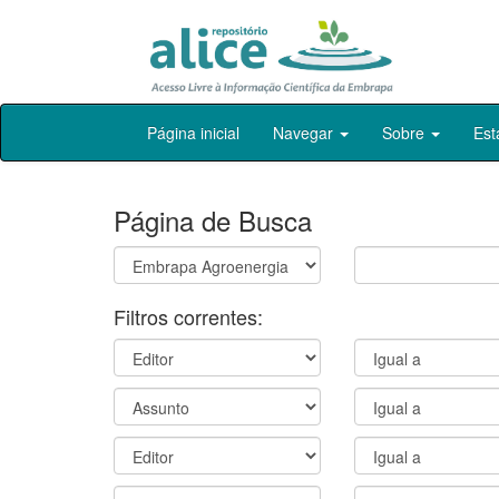
Skip
Página inicial
Navegar
Sobre
Est
navigation
Página de Busca
Filtros correntes: