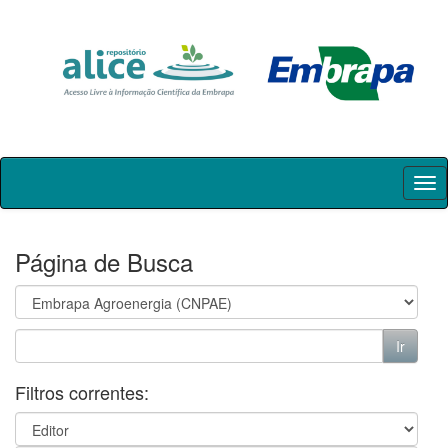
Skip
navigation
Página de Busca
Filtros correntes: