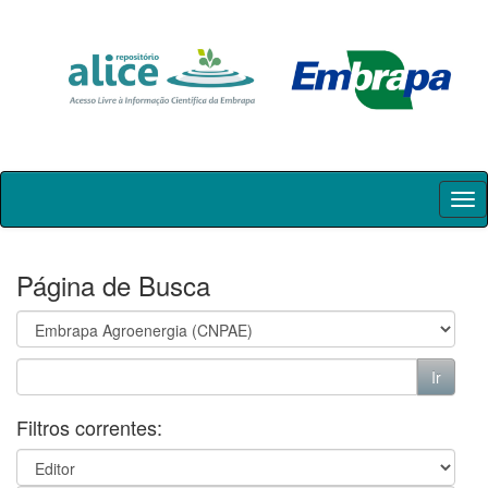
Skip
navigation
Página de Busca
Filtros correntes: