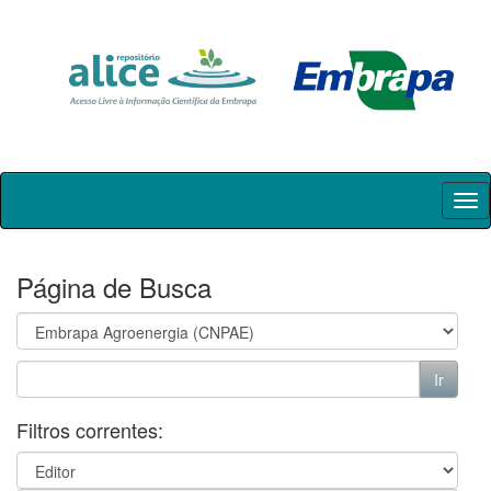
Skip
navigation
Página de Busca
Filtros correntes: