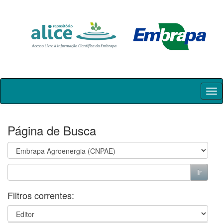
Skip
navigation
Página de Busca
Filtros correntes: