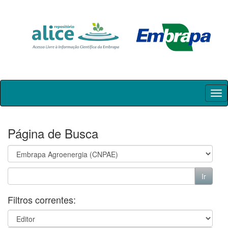
Skip
navigation
Página de Busca
Filtros correntes: