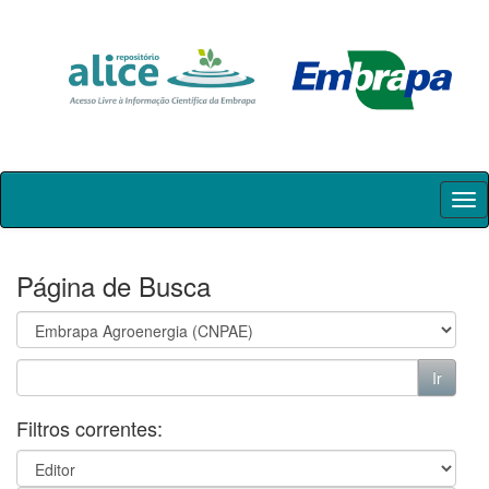
Skip
navigation
Página de Busca
Filtros correntes: