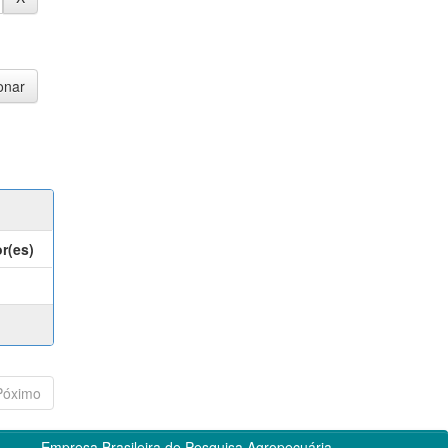
r(es)
Póximo
Empresa Brasileira de Pesquisa Agropecuária -