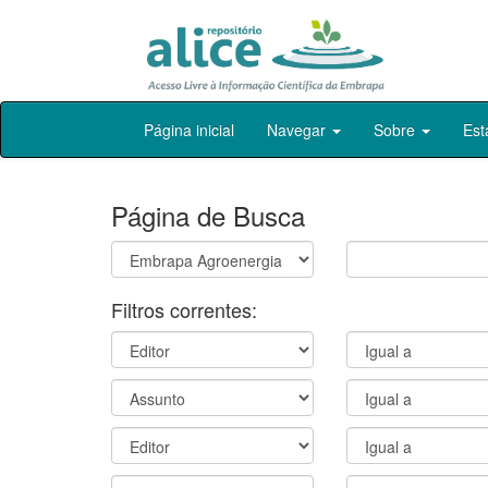
Skip
Página inicial
Navegar
Sobre
Est
navigation
Página de Busca
Filtros correntes: