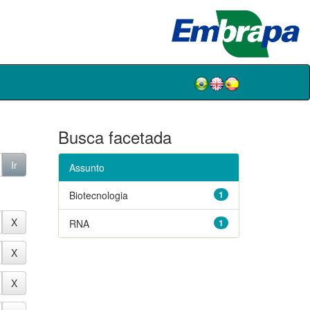
Busca facetada
Assunto
Biotecnologia
1
RNA
1