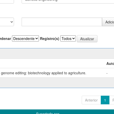
rdenar
Registro(s)
Auto
genome editing: biotechnology applied to agriculture.
-
Anterior
1
Suportado por