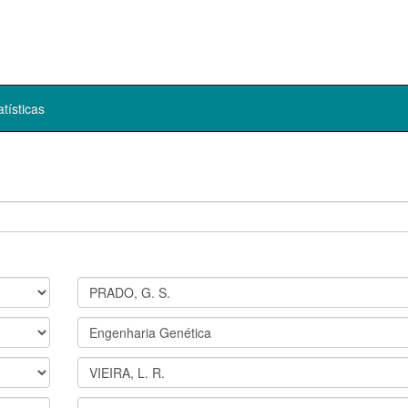
atísticas