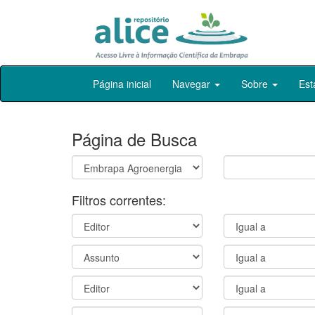
Skip
Página inicial
Navegar
Sobre
Est
navigation
Página de Busca
Filtros correntes: