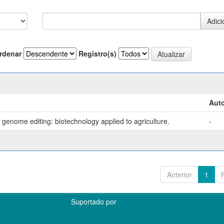
rdenar
Registro(s)
Auto
genome editing: biotechnology applied to agriculture.
-
Anterior
1
Suportado por